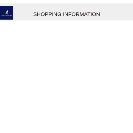
SHOPPING INFORMATION
お支払いについて
配送について
返品交換について
【取扱上のご注意】
在庫表示について
クーリングオフについて
個人情報について
お問い合わせについて
株式会社UDG
162-0837 東京都新宿区納戸町26-8 Nテラス市ヶ谷2
階
TEL03-5939-6305 FAX:03-6228-1609