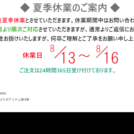
ARD
oコラボアイテム第3弾