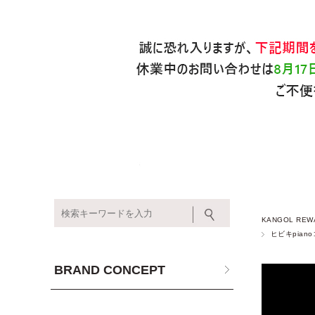
KANGOL REW
ヒビキpian
BRAND CONCEPT