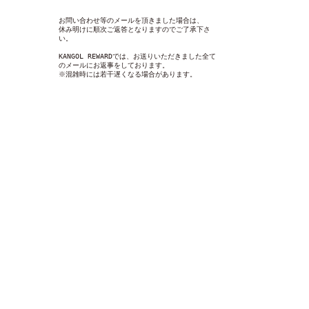
お問い合わせ等のメールを頂きました場合は、
休み明けに順次ご返答となりますのでご了承下さ
い。
KANGOL REWARDでは、お送りいただきました全て
のメールにお返事をしております。
※混雑時には若干遅くなる場合があります。