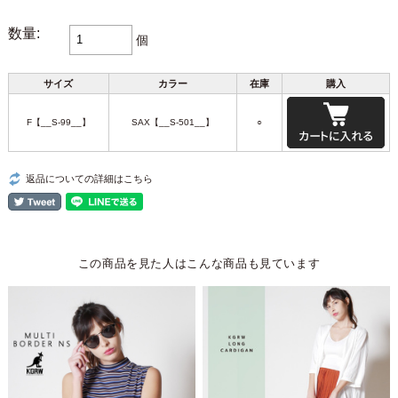
数量:
個
サイズ
カラー
在庫
購入
F【__S-99__】
SAX【__S-501__】
○
返品についての詳細はこちら
この商品を見た人はこんな商品も見ています