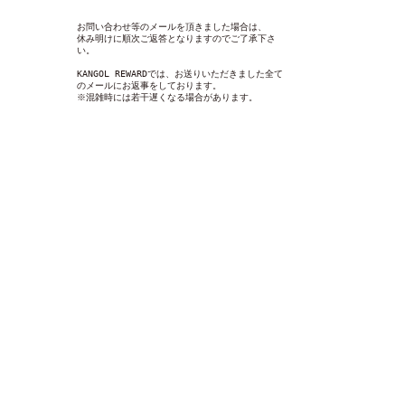
お問い合わせ等のメールを頂きました場合は、
休み明けに順次ご返答となりますのでご了承下さ
い。
KANGOL REWARDでは、お送りいただきました全て
のメールにお返事をしております。
※混雑時には若干遅くなる場合があります。